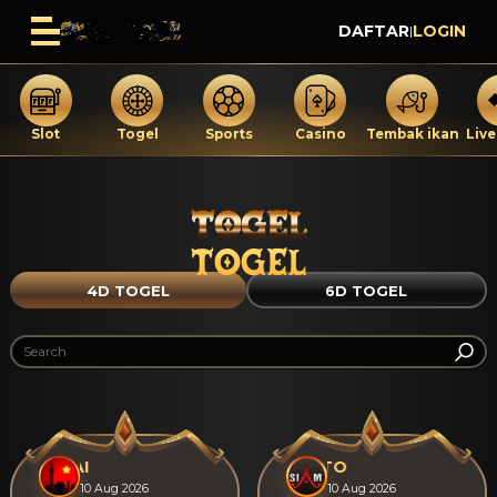
DAFTAR
LOGIN
|
Slot
Togel
Sports
Casino
Tembak ikan
Liv
T
O
G
E
L
T
O
G
E
L
4D TOGEL
6D TOGEL
SHANGHAI
SIAM TOTO
10 Aug 2026
10 Aug 2026