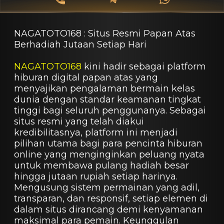
NAGATOTO168 : Situs Resmi Papan Atas
Berhadiah Jutaan Setiap Hari
NAGATOTO168
kini hadir sebagai platform
hiburan digital papan atas yang
menyajikan pengalaman bermain kelas
dunia dengan standar keamanan tingkat
tinggi bagi seluruh penggunanya. Sebagai
situs resmi yang telah diakui
kredibilitasnya, platform ini menjadi
pilihan utama bagi para pencinta hiburan
online yang menginginkan peluang nyata
untuk membawa pulang hadiah besar
hingga jutaan rupiah setiap harinya.
Mengusung sistem permainan yang adil,
transparan, dan responsif, setiap elemen di
dalam situs dirancang demi kenyamanan
maksimal para pemain. Keunggulan