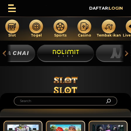
DAFTAR
LOGIN
|
Slot
Togel
Sports
Casino
Tembak ikan
Liv
S
L
O
T
S
L
O
T