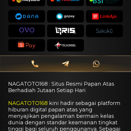
NAGATOTO168 : Situs Resmi Papan Atas
Berhadiah Jutaan Setiap Hari
NAGATOTO168
kini hadir sebagai platform
hiburan digital papan atas yang
menyajikan pengalaman bermain kelas
dunia dengan standar keamanan tingkat
tinggi bagi seluruh penggunanya. Sebagai