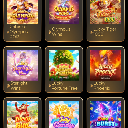
Gates of
Olympus
Lucky Tiger
Olympus
Wins
1000
POP
Starlight
Lucky
Lucky
Wins
Fortune Tree
Phoenix