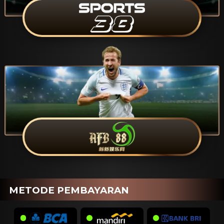
METODE PEMBAYARAN