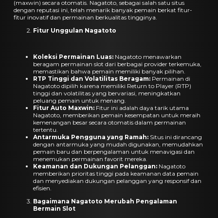
(maxwin) secara otomatis. Nagatoto, sebagai salah satu situs
dengan reputasi ini, telah menarik banyak pemain berkat fitur-
fitur inovatif dan permainan berkualitas tingginya.
Fitur Unggulan Nagatoto
Koleksi Permainan Luas:
Nagatoto menawarkan
beragam permainan slot dari berbagai provider terkemuka,
memastikan bahwa pemain memiliki banyak pilihan.
RTP Tinggi dan Volatilitas Beragam:
Permainan di
Nagatoto dipilih karena memiliki Return to Player (RTP)
tinggi dan volatilitas yang bervariasi, meningkatkan
peluang pemain untuk menang.
Fitur Auto Maxwin:
Fitur ini adalah daya tarik utama
Nagatoto, memberikan pemain kesempatan untuk meraih
kemenangan besar secara otomatis dalam permainan
tertentu.
Antarmuka Pengguna yang Ramah:
Situs ini dirancang
dengan antarmuka yang mudah digunakan, memudahkan
pemain baru dan berpengalaman untuk menavigasi dan
menemukan permainan favorit mereka.
Keamanan dan Dukungan Pelanggan:
Nagatoto
memberikan prioritas tinggi pada keamanan data pemain
dan menyediakan dukungan pelanggan yang responsif dan
efisien.
Bagaimana Nagatoto Merubah Pengalaman
Bermain Slot