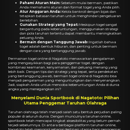
Pahami Aturan Main:
Sebelum mulai bermain, pastikan
Anda memahami aturan dan format togel yang Anda pilih.
Atur Anggaran Anda:
Kelola bankroll dengan bijak dan
tetapkan batasan taruhan untuk menghindari pengeluaran
berlebihan.
Gunakan Strategi yang Tepat:
Meskipun togel sangat
bergantung pada keberuntungan, menggunakan strategi
dan pola taruhan tertentu dapat membantu meningkatkan
peluang Anda.
Bermain dengan Tanggung Jawab:
Ingatlah bahwa
togel adalah bentuk hiburan, dan penting untuk bermain
dengan cara yang bertanggung jawab.
Permainan togel online di
Nagatoto
menawarkan pengalaman
yang mengasyikkan bagi para penggemar togel, dengan
kombinasi keamanan, kenyamanan, dan peluang menang yang
lebih baik. Dengan tips dan strategi yang tepat, serta pendekatan
yang bertanggung jawab, bermain togel online di Nagatoto bisa
menjadi pengalaman yang menguntungkan dan menyenangkan.
Jadi, siapkah Anda untuk mencoba keberuntungan Anda di dunia
angka yang menegangkan ini?
Menyelami Dunia Sportbook di Nagatoto: Pilihan
Utama Penggemar Taruhan Olahraga
Taruhan olahraga telah menjadi salah satu bentuk perjudian paling
populer di seluruh dunia. Dengan munculnya taruhan online,
sportbook
telah mencapai tingkat aksesibilitas yang belum pernah
terjadi sebelumnya. Di antara berbagai platform taruhan online,
Nagatoto telah menonjol sebagai destinasi utama bagi penggemar