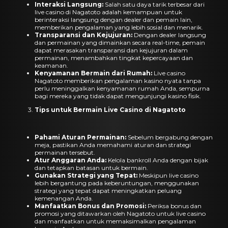
Interaksi Langsung:
Salah satu daya tarik terbesar dari
live casino di Nagatoto adalah kemampuan untuk
berinteraksi langsung dengan dealer dan pemain lain,
memberikan pengalaman yang lebih sosial dan menarik.
Transparansi dan Kejujuran:
Dengan dealer langsung
dan permainan yang dimainkan secara real-time, pemain
dapat merasakan transparansi dan kejujuran dalam
permainan, menambahkan tingkat kepercayaan dan
keamanan.
Kenyamanan Bermain dari Rumah:
Live casino
Nagatoto memberikan pengalaman kasino nyata tanpa
perlu meninggalkan kenyamanan rumah Anda, sempurna
bagi mereka yang tidak dapat mengunjungi kasino fisik.
Tips untuk Bermain Live Casino di Nagatoto
Pahami Aturan Permainan:
Sebelum bergabung dengan
meja, pastikan Anda memahami aturan dan strategi
permainan tersebut.
Atur Anggaran Anda:
Kelola bankroll Anda dengan bijak
dan tetapkan batasan untuk bermain.
Gunakan Strategi yang Tepat:
Meskipun live casino
lebih bergantung pada keberuntungan, menggunakan
strategi yang tepat dapat meningkatkan peluang
kemenangan Anda.
Manfaatkan Bonus dan Promosi:
Periksa bonus dan
promosi yang ditawarkan oleh Nagatoto untuk live casino
dan manfaatkan untuk memaksimalkan pengalaman