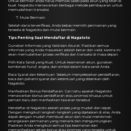
Untuk bermain anda harus memiliki saldo pada akun yang telah di
buat. Nagatoto menawarkan berbagai metode pembayaran untuk
memudahkan transaksi.
Mulai Bermain
Setelah dana terverifikasi, Anda bebas memilih permainan yang
tersedia di Nagatoto dan mulai bermain.
Tips Penting Saat Mendaftar di Nagatoto
Gunakan Informasi yang Valid dan Akurat: Pastikan semua
informasi yang Anda masukkan adalah benar dan valid, karena ini
akan memudahkan proses verifikasi dan transaksi di masa depan.
Pilih Kata Sandi yang Kuat: Untuk keamanan akun, gunakan
kombinasi huruf, angka, dan simbol dalam kata sandi Anda.
Baca Syarat dan Ketentuan: Sebelum menyelesaikan pendaftaran,
baca dan pahami syarat dan ketentuan yang diberikan oleh
Nagatoto.
Manfaatkan Bonus Pendaftaran: Cari tahu apakah Nagatoto
menawarkan bonus pendaftaran atau promosi khusus untuk
pemain baru dan manfaatkan tawaran tersebut.
Mendaftar di
Nagatoto
adalah proses yang mudah dan cepat.
Dengan mengikuti langkah-langkah yang dijelaskan di atas, Anda
dapat dengan mudah membuat akun dan mulai menikmati
serangkaian permainan yang menarik dan menguntungkan.
Pastikan Anda mengikuti semua tips keamanan dan
memanfaatkan setiap bonus atau promosi yang tersedia untuk