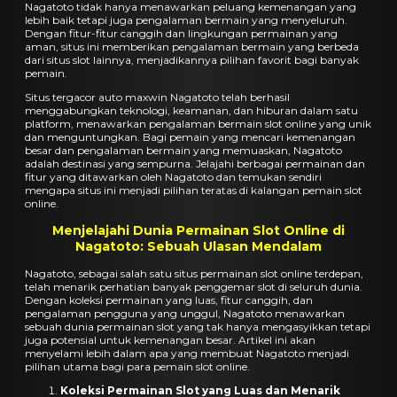
Nagatoto
tidak hanya menawarkan peluang kemenangan yang
lebih baik tetapi juga pengalaman bermain yang menyeluruh.
Dengan fitur-fitur canggih dan lingkungan permainan yang
aman, situs ini memberikan pengalaman bermain yang berbeda
dari situs slot lainnya, menjadikannya pilihan favorit bagi banyak
pemain.
Situs tergacor auto maxwin Nagatoto
telah berhasil
menggabungkan teknologi, keamanan, dan hiburan dalam satu
platform, menawarkan pengalaman bermain slot online yang unik
dan menguntungkan. Bagi pemain yang mencari kemenangan
besar dan pengalaman bermain yang memuaskan, Nagatoto
adalah destinasi yang sempurna. Jelajahi berbagai permainan dan
fitur yang ditawarkan oleh Nagatoto dan temukan sendiri
mengapa situs ini menjadi pilihan teratas di kalangan pemain slot
online.
Menjelajahi Dunia Permainan Slot Online di
Nagatoto: Sebuah Ulasan Mendalam
Nagatoto
, sebagai salah satu situs permainan slot online terdepan,
telah menarik perhatian banyak penggemar slot di seluruh dunia.
Dengan koleksi permainan yang luas, fitur canggih, dan
pengalaman pengguna yang unggul, Nagatoto menawarkan
sebuah dunia permainan slot yang tak hanya mengasyikkan tetapi
juga potensial untuk kemenangan besar. Artikel ini akan
menyelami lebih dalam apa yang membuat Nagatoto menjadi
pilihan utama bagi para pemain slot online.
Koleksi Permainan Slot yang Luas dan Menarik