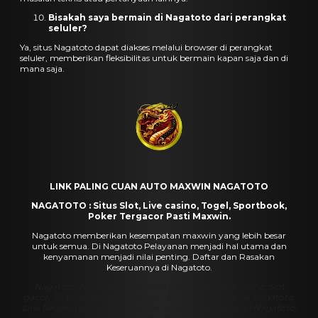
Bisakah saya bermain di Nagatoto dari perangkat
seluler?
Ya, situs Nagatoto dapat diakses melalui browser di perangkat
seluler, memberikan fleksibilitas untuk bermain kapan saja dan di
mana saja.
LINK PALING CUAN AUTO MAXWIN NAGATOTO
NAGATOTO : Situs Slot, Live casino, Togel, Sportbook,
Poker Tergacor Pasti Maxwin.
Nagatoto memberikan kesempatan maxwin yang lebih besar
untuk semua. Di Nagatoto Pelayanan menjadi hal utama dan
kenyamanan menjadi nilai penting. Daftar dan Rasakan
Keseruannya di Nagatoto.
Nagatoto, Naga toto, Situs Slot gacor, Situs slot online, Slot
gacor, Slot online, RTP Nagatoto, RTP Nagatoto, Link Nagatoto,
Link Nagatoto, Slot Thailand, Slot Dana, Link Alternatif Nagatoto,