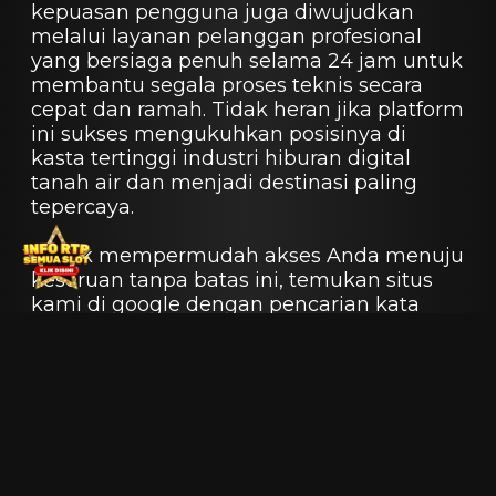
kepuasan pengguna juga diwujudkan
melalui layanan pelanggan profesional
yang bersiaga penuh selama 24 jam untuk
membantu segala proses teknis secara
cepat dan ramah. Tidak heran jika platform
ini sukses mengukuhkan posisinya di
kasta tertinggi industri hiburan digital
tanah air dan menjadi destinasi paling
tepercaya.
Untuk mempermudah akses Anda menuju
keseruan tanpa batas ini, temukan situs
kami di google dengan pencarian kata
kunci SITUS NAGATOTO168. Melalui
langkah pencarian yang mudah tersebut,
Anda akan diarahkan langsung menuju
gerbang utama platform yang aman dan
terbebas dari kendala pemblokiran.
Setelah berhasil masuk ke halaman
utama, silakan klik link kami dan login