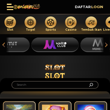
DAFTAR
LOGIN
|
Slot
Togel
Sports
Casino
Tembak ikan
Liv
S
L
O
T
S
L
O
T