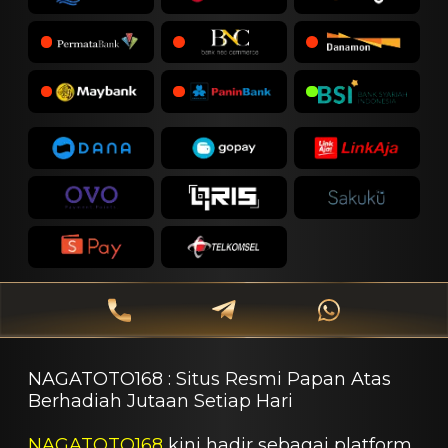
NAGATOTO168 : Situs Resmi Papan Atas
Berhadiah Jutaan Setiap Hari
NAGATOTO168
kini hadir sebagai platform