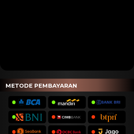
METODE PEMBAYARAN